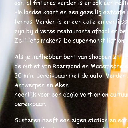
aantal fritures verder is er ook een res
Hollandse kaart en een gezellig eetcafe
terras. Verder
is er een cafe en een ijs
zijn bij diverse restaurants afhaal en b
Zelf iets maken? De supermarkt ligt om 
Als je liefhebber bent van shoppen zit je
de outlet van Roermond en Maasmechelen
30 min. bereikbaar met de auto. Verder 
Antwerpen en Aken
heerlijk voor een dagje vertier en cultuu
bereikbaar.
Susteren heeft een eigen station en een 