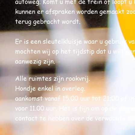
autoweg. Komt u met de trein of loopt u 
kunnen er afspraken worden gemaakt zod
terug gebracht wordt.
Er is een sleutelkluisje waar u gebruik v
mochten wij op het tijdstip dat u wilt a
aanwezig zijn.
Alle ruimtes zijn rookvrij.
Hondje enkel in overleg.
aankomst vanaf 15.00 uur tot 21:00 of in
voor 11.00 uur. Het is fijn om op de dag
contact te hebben over de verwachte aa