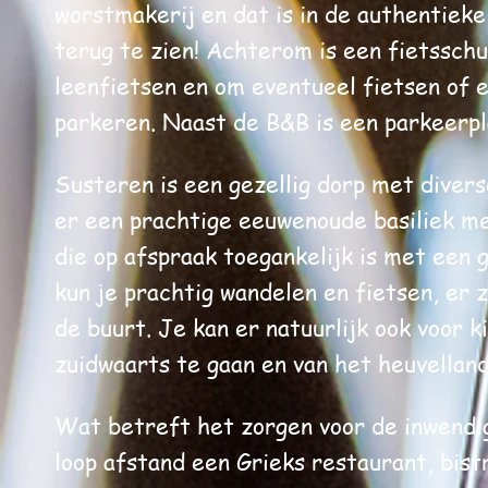
worstmakerij en dat is in de authentieke
terug te zien! Achterom is een fietssch
leenfietsen en om eventueel fietsen of 
parkeren. Naast de B&B is een parkeerpl
Susteren is een gezellig dorp met divers
er een prachtige eeuwenoude basiliek m
die op afspraak toegankelijk is met een 
kun je prachtig wandelen en fietsen, er z
de buurt. Je kan er natuurlijk ook voor 
zuidwaarts te gaan en van het heuvelland
Wat betreft het zorgen voor de inwendig
loop afstand een Grieks restaurant, bistr