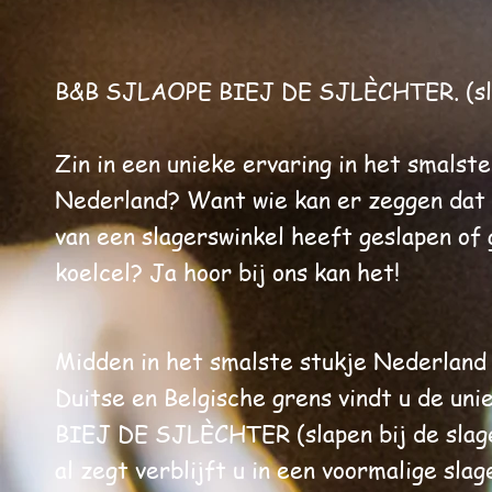
B&B SJLAOPE BIEJ DE SJLÈCHTER. (slap
Zin in een unieke ervaring in het smalste
Nederland? Want wie kan er zeggen dat h
van een slagerswinkel heeft geslapen of
koelcel? Ja hoor bij ons kan het!
Midden in het smalste stukje Nederland
Duitse en Belgische grens vindt u de u
BIEJ DE SJLÈCHTER (slapen bij de slage
al zegt verblijft u in een voormalige slag